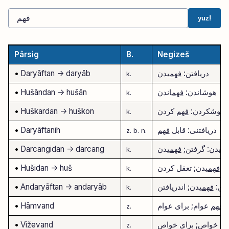
yuz!
Pârsig
B.
Negizeš
دریافتن:
فهم
یدن
-> daryāb
Daryāftan
•
k.
هوشاندن:
فهم
اندن
-> hušān
Hušāndan
•
k.
هوشکردن:
فهم
کردن
-> huškon
Huškardan
•
k.
دریافتنی: قابل
فهم
Daryāftanih
•
z.
b.
n.
نگیدن: گرفتن;
فهم
یدن
-> darcang
Darcangidan
•
k.
ن:
فهم
یدن; تعقل کردن
-> huš
Hušidan
•
k.
فتن:
فهم
یدن; اندریافتن
-> andaryāb
Andaryāftan
•
k.
ل
فهم
عوام; برای عوام
Hāmvand
•
z.
هم
خواص; برای خواص
Viževand
•
z.