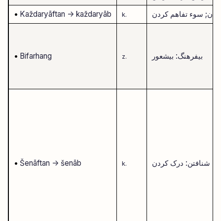
یدن; سوء تفاهم کردن
-> každaryāb
Každaryāftan
•
k.
بیفرهنگ: بیشعور
Bifarhang
•
z.
شنافتن: درک کردن
-> šenāb
Šenāftan
•
k.