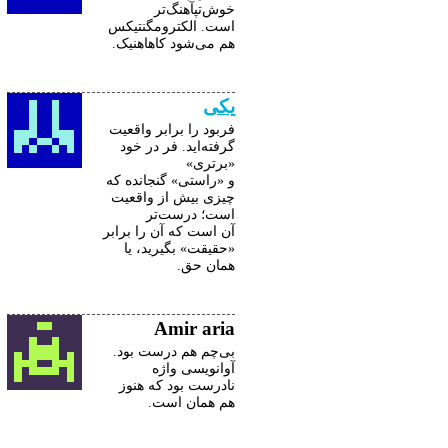
خو‌ش‌تپآهنگ‌تر
است. الکترومگنتیکس
هم می‌شود کاهاهنیک.
یکی
فربود را برابر واقعیت
گرفته‌اید. فر در خود
«برتری»
و «راستی» گنجانده که
چیزی بیش از واقعیت
است؛ درست‌تر
آن است که آن را برابر
«حقیقت» بگیرید، یا
همان حق.
Amir aria
بی‌چم هم درست بود.
آوانویسی واژه
نادرست بود که هنوز
هم همان است.