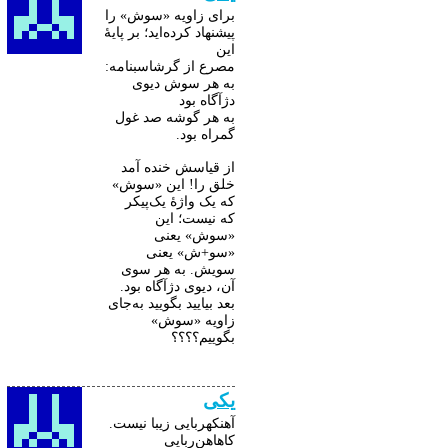
برای زاویه «سوش» را
پیشنهاد کرده‌اید؛ بر پایۀ
این
مصرع از گرشاسبنامه:
به هر سوش دیوی
دژآگاه بود
به هر گوشه صد غول
گمراه بود.
از قیاسش خنده آمد
خلق را! این «سوش»
که یک واژۀ یک‌پیکر
که نیست؛ این
«سوش» یعنی
«سو+ش» یعنی
سویش. به هر سوی
آن، دیوی دژآگاه بود.
بعد بیایید بگویید به‌جای
زاویه «سوش»
بگوییم؟؟؟؟
یکی
آهنکهربایی زیبا نیست.
کاهاهن‌ربایی