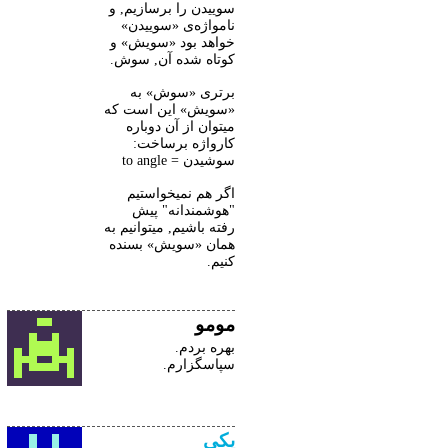
سوییدن را برسازیم, و
نامواژه‌ی «سوییدن»
خواهد بود «سویش» و
کوتاه شده آن, سوش.
برتری «سوش» به
«سویش» این است که
میتوان از آن دوباره
کارواژه برساخت:
سوشیدن = to angle
اگر هم نمیخواستیم
"هوشمندانه" پیش
رفته باشیم, میتوانیم به
همان «سویش» بسنده
کنیم.
مومو
بهره بردم.
سپاسگزارم.
یکی