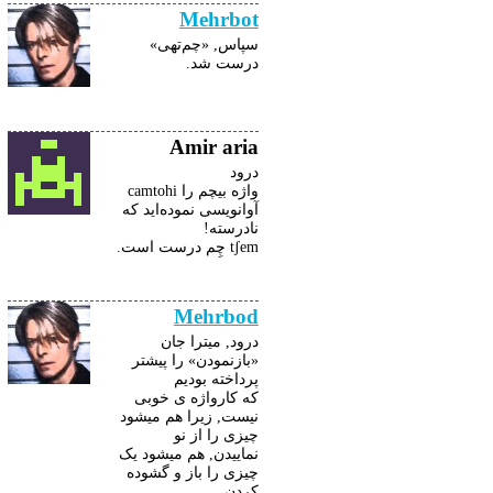
Mehrbot
سپاس, «چم‌تهی»
درست شد.
Amir aria
درود
واژه بیچم را camtohi
آوانویسی نموده‌اید که
نادرسته!
tʃem چِم درست است.
Mehrbod
درود, میترا جان
«بازنمودن» را پیشتر
پرداخته بودیم
که کارواژه ی خوبی
نیست, زیرا هم میشود
چیزی را از نو
نماییدن, هم میشود یک
چیزی را باز و گشوده
کردن.