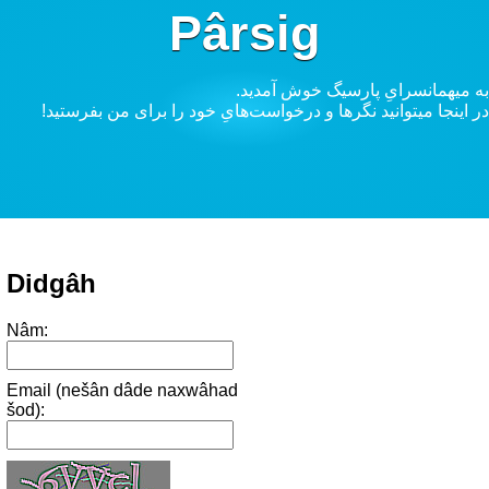
Pârsig
.به میهمانسرایِ پارسیگ خوش آمدید
!در اینجا میتوانید نگرها و درخواست‌هایِ خود را برای من بفرستید
Didgâh
Nâm:
Email (nešân dâde naxwâhad
šod):