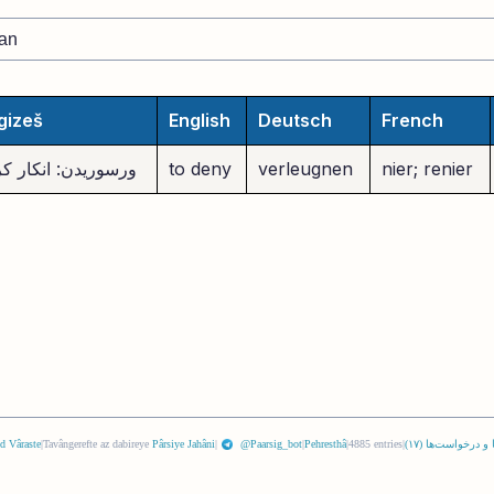
gizeš
English
Deutsch
French
nier; renier
verleugnen
to deny
ورسوریدن: انکار ک
 و درخواست‌ها (
١٧
)
|
4885 entries
|
Pehresthâ
|
@Paarsig_bot
|
Pârsiye Jahâni
Tavângerefte az dabireye
|
d Vâraste