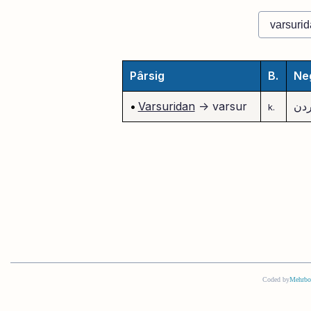
Pârsig
B.
Ne
ردن
-> varsur
Varsuridan
•
k.
Coded by
Mehrbo