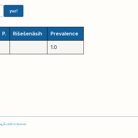
yuz!
P.
Rišešenâsih
Prevalence
1.0
Add to browser
|
نگرها