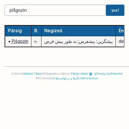
yuz!
Pârsig
B.
Negizeš
Engl
defau
پیشگزین: پیشفرض; به طور پیش فرض
Pišgozin
•
n.
Coded by
Mehrbod Vâraste
|
Tavângerefte az dabireye
Pârsiye Jahâni
|
@Paarsig_bot
|
Pehresthâ
|
Add to browser
|
نگرها و درخواست‌ها (
١٧
)
|
4885 entries