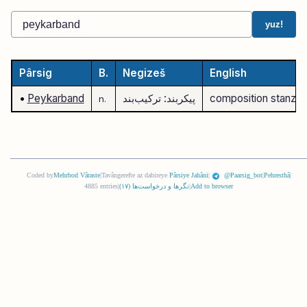
yuz!
Pârsig
B.
Negizeš
English
composition stanza 
پیکربند: ترکیب‌بند
Peykarband
•
n.
Coded by
Mehrbod Vâraste
|
Tavângerefte az dabireye
Pârsiye Jahâni
|
@Paarsig_bot
|
Pehresthâ
|
Add to browser
|
نگرها و درخواست‌ها (
١٧
)
|
4885 entries