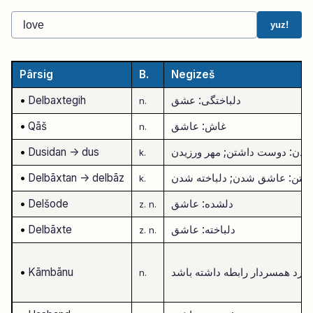
yuz!
Pârsig
B.
Negizeš
دلباختگی: عشق
Delbaxtegih
•
n.
غاش: عاشق
Qāš
•
n.
یدن: دوست داشتن; مهر ورزیدن
-> dus
Dusidan
•
k.
اختن: عاشق شدن; دلباخته شدن
-> delbāz
Delbāxtan
•
k.
دلشده: عاشق
Delšode
•
z.
n.
دلباخته: عاشق
Delbāxte
•
z.
n.
با مرد همسردار رابطه داشته باشد
Kāmbānu
•
n.