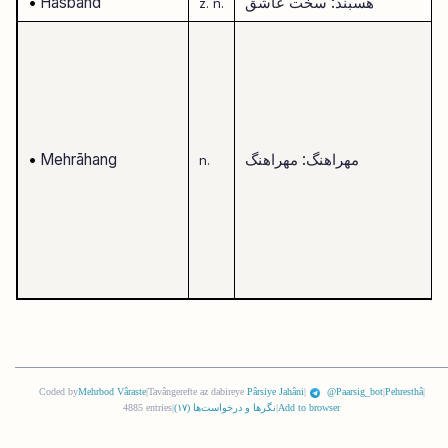
هسبند: سخت عاشق
Hasband
•
z.
n.
مهراهنگ: مهراهنگ
Mehrāhang
•
n.
Coded by
Mehrbod Vâraste
|
Tavângerefte az dabireye
Pârsiye Jahâni
|
@Paarsig_bot
|
Pehresthâ
|
Add to browser
|
نگرها و درخواست‌ها (
١٧
)
|
4885 entries