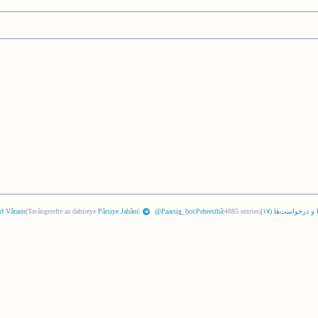
 و درخواست‌ها (
١٧
)
|
4885 entries
|
Pehresthâ
|
@Paarsig_bot
|
Pârsiye Jahâni
Tavângerefte az dabireye
|
d Vâraste