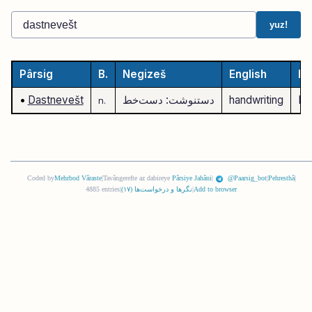
yuz!
Pârsig
B.
Negizeš
English
De
Ha
handwriting
دستنوشت: دست‌خط
Dastnevešt
•
n.
Coded by
Mehrbod Vâraste
|
Tavângerefte az dabireye
Pârsiye Jahâni
|
@Paarsig_bot
|
Pehresthâ
|
Add to browser
|
نگرها و درخواست‌ها (
١٧
)
|
4885 entries