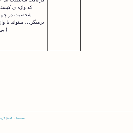
که واژه ی کیستی را برای هویت داریم.
شخصیت در چم دی
برمیگردد، میتواند با 
( بی منشی) براورده شود.
Add to browser
|
نگرها