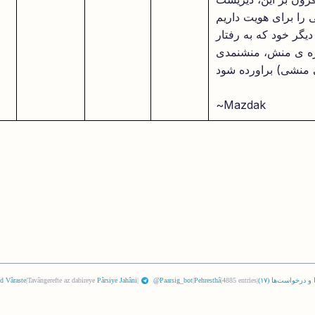
گر خود که به رفتار
واژه ی منش، منشنمدی
~Mazdak
 و درخواست‌ها (
١٧
)
|
4885 entries
|
Pehresthâ
|
@Paarsig_bot
|
Pârsiye Jahâni
Tavângerefte az dabireye
|
d Vâraste