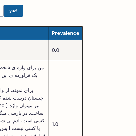
yuz!
Prevalence
0.0
من برای واژه ی شخصی
یک فراورده ی این ا
برای نمونه، از 
چیستان
درست شده که 
ساخت. در پارسی میگو
کسی است، آدم بی شخ
1.0
یا کسی نیست ! پس ک
فرایافت شخصیت اند. ف