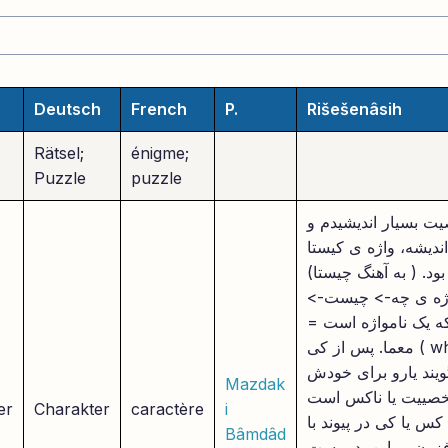
Deutsch
French
P.
Rišešenâsih
Rätsel;
énigme;
Puzzle
puzzle
ت بسیار اندیشیدم و
ندیشه، واژه ی کیستا
بود. ( به آهنگ چیستا)
واژه ی چه-> چیست->
یک نامواژه است =
معما. پس از کی ( who ) نیز میتوان واژه
یند یارو برای خودش
Mazdak
صییت یا ناکس است
er
Charakter
caractère
i
س یا کی در پیوند با
Bâmdâd
زون بر این، دیریست