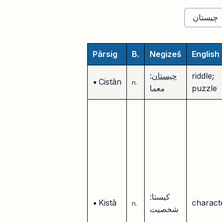
Pârsig
B.
Negizeš
English
riddle;
چیستان
:
•
Cistān
n.
puzzle
معما
کیستا:
•
Kistā
charact
n.
شخصیت