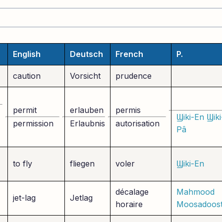
English
Deutsch
French
P.
caution
Vorsicht
prudence
permit
erlauben
permis
Ϣiki-En
Ϣiki
permission
Erlaubnis
autorisation
Pâ
to fly
fliegen
voler
Ϣiki-En
décalage
Mahmood
jet-lag
Jetlag
horaire
Moosadoos