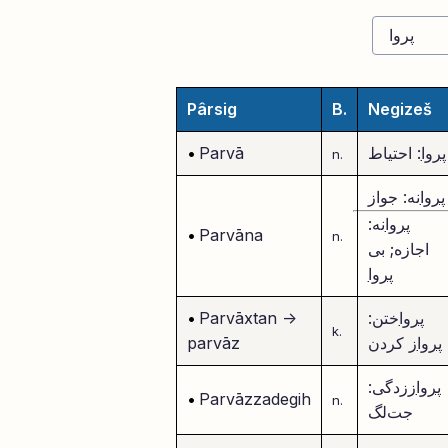
Pârsig
B.
Negizeš
پروا
: احتیاط
Parvā
•
n.
پروا
نه: جواز
پروا
نه:
•
Parvāna
n.
اجازه; بی
پروا
پروا
ختن:
->
Parvāxtan
•
k.
پروا
ز کردن
parvāz
پروا
ززدگی:
•
Parvāzzadegih
n.
جت‌لگ