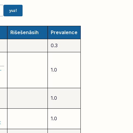
yuz!
Rišešenâsih
Prevalence
0.3
1.0
-
1.0
1.0
t