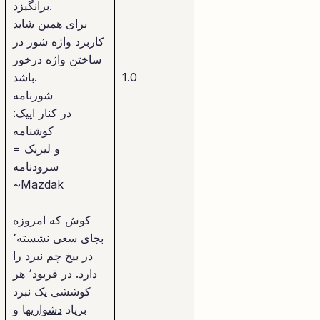
برانگیزد.
برای همین شاید
کاربرد واژه شور در
ساختن واژه درخور
1.0
باشد.
شورنامه
در کنار اپیک:
کوشنامه
و لیریک =
سرودنامه
~Mazdak
کوش که امروزه
بجای سعی نشسته٬
در بیخ چم نبرد را
دارد. در فربود٬ هر
کوششی یک نبرد
برپاد
دشوار
یها و