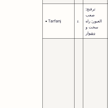
ترفنج:
صعب
العبور; راه
Tarfanj
•
z.
سخت و
دشوار