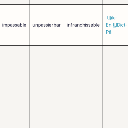
Ϣiki-
impassable
unpassierbar
infranchissable
En
ϢDict-
Pâ