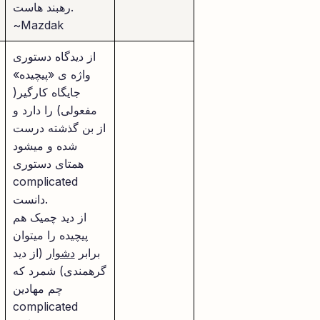
رهبند هاست.
~Mazdak
از دیدگاه دستوری
واژه ی «پیچیده»
جایگاه کارگیر(
مفعولی) را دارد و
از بن گذشته درست
شده و میشود
همتای دستوری
complicated
دانست.
از دید چمیک هم
پیچیده را میتوان
برابر
دشوار
(از دید
گرهمندی) شمرد که
چم مهادین
complicated