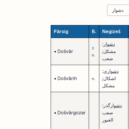
Pârsig
B.
Negizeš
دشوار
:
z.
مشکل;
Došvār
•
n.
صعب
دشوار
ی:
اشکال;
Došvārih
•
n.
مشکل
دشوار
گذر:
صعب
Došvārgozar
•
العبور