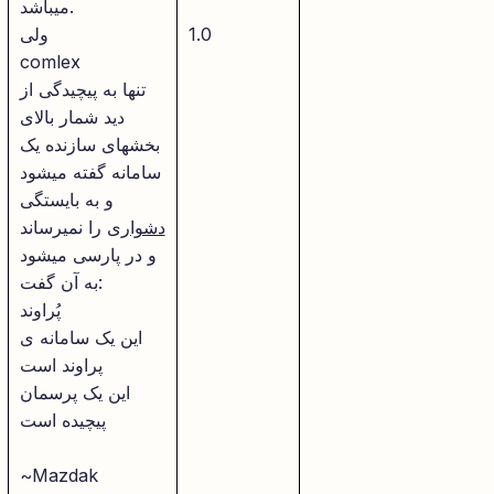
میباشد.
1.0
ولی
comlex
تنها به پیچیدگی از
دید شمار بالای
بخشهای سازنده یک
سامانه گفته میشود
و به بایستگی
دشوار
ی را نمیرساند
و در پارسی میشود
به آن گفت:
پُراوند
این یک سامانه ی
پراوند است
این یک پرسمان
پیچیده است
~Mazdak