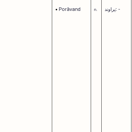
پراوند: -
Porāvand
•
n.