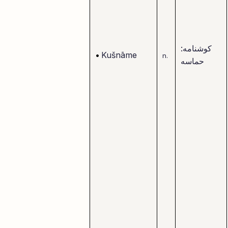
کوشنامه:
•
Kušnāme
n.
حماسه