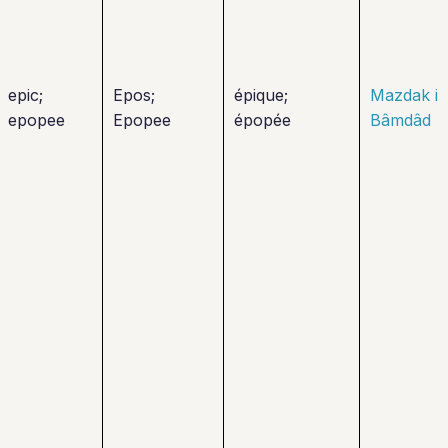
epic;
Epos;
épique;
Mazdak i
epopee
Epopee
épopée
Bâmdâd