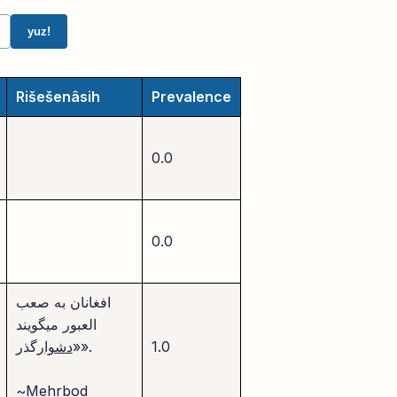
yuz!
Rišešenâsih
Prevalence
0.0
0.0
افغانان به صعب
العبور میگویند
1.0
گذر».
«
دشوار
~Mehrbod