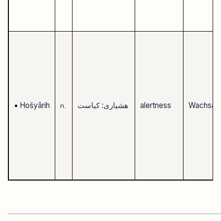
Wachsam
alertness
هشیاری: کیاست
Hošyārih
•
n.