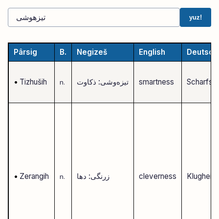
yuz!
Pârsig
B.
Negizeš
English
Deutsch
Scharfsin
smartness
تیزه‌وشی: ذکاوت
Tizhuših
•
n.
Klugheit
cleverness
زرنگی: دها
Zerangih
•
n.