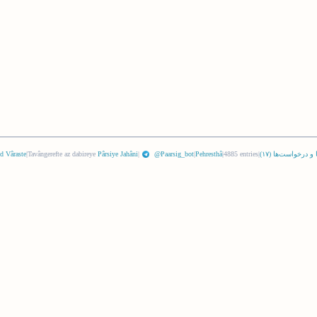
 و درخواست‌ها (
١٧
)
|
4885 entries
|
Pehresthâ
|
@Paarsig_bot
|
Pârsiye Jahâni
Tavângerefte az dabireye
|
d Vâraste