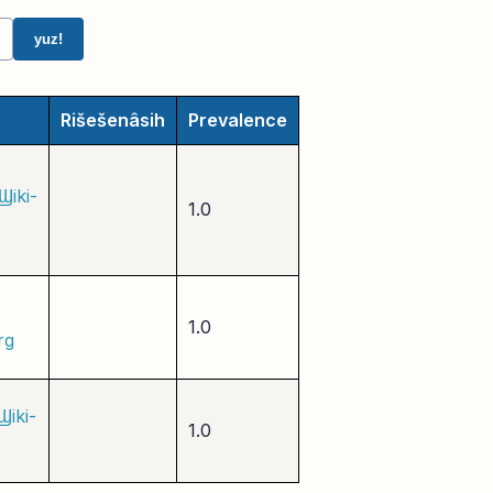
yuz!
Rišešenâsih
Prevalence
Ϣiki-
1.0
1.0
rg
Ϣiki-
1.0