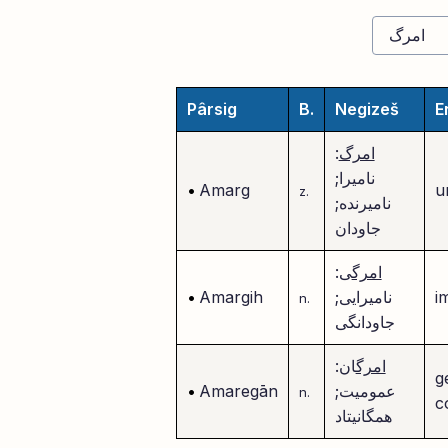
Pârsig
B.
Negizeš
E
امرگ
:
نامیرا;
•
Amarg
u
z.
نامیرنده;
جاودان
امرگ
ی:
i
نامیرایی;
Amargih
•
n.
جاودانگی
امرگ
ان:
g
عمومیت;
Amaregān
•
n.
c
همگانیتاد