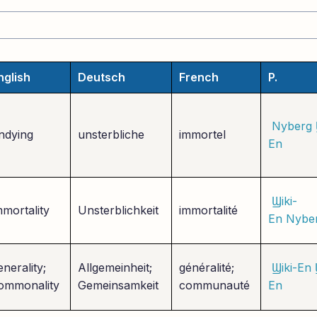
nglish
Deutsch
French
P.
Nyberg
ndying
unsterbliche
immortel
En
Ϣiki-
mmortality
Unsterblichkeit
immortalité
En
Nybe
enerality;
Allgemeinheit;
généralité;
Ϣiki-En
ommonality
Gemeinsamkeit
communauté
En