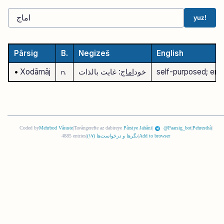
yuz!
Pârsig
B.
Negizeš
English
self-purposed; end i
خود
اماج
: غایت بالذات
Xodāmāj
•
n.
Coded by
Mehrbod Vâraste
|
Tavângerefte az dabireye
Pârsiye Jahâni
|
@Paarsig_bot
|
Pehresthâ
|
Add to browser
|
نگرها و درخواست‌ها (
١٧
)
|
4885 entries