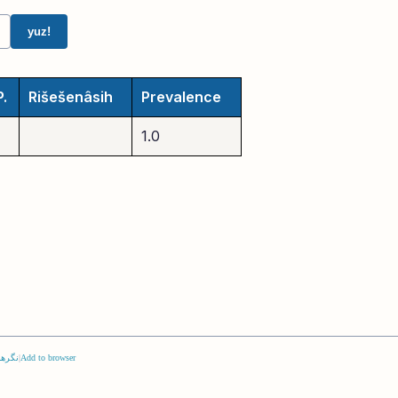
yuz!
P.
Rišešenâsih
Prevalence
1.0
Add to browser
|
نگرها