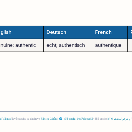
glish
Deutsch
French
nuine; authentic
echt; authentisch
authentique
 و درخواست‌ها (
١٧
)
|
4885 entries
|
Pehresthâ
|
@Paarsig_bot
|
Pârsiye Jahâni
Tavângerefte az dabireye
|
d Vâraste