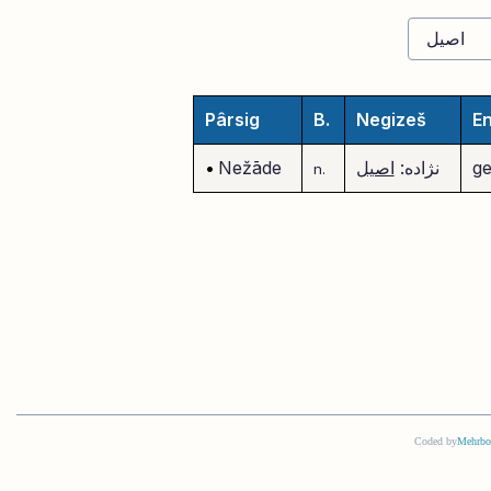
Pârsig
B.
Negizeš
En
ge
نژاده:
اصیل
Nežāde
•
n.
Coded by
Mehrbo