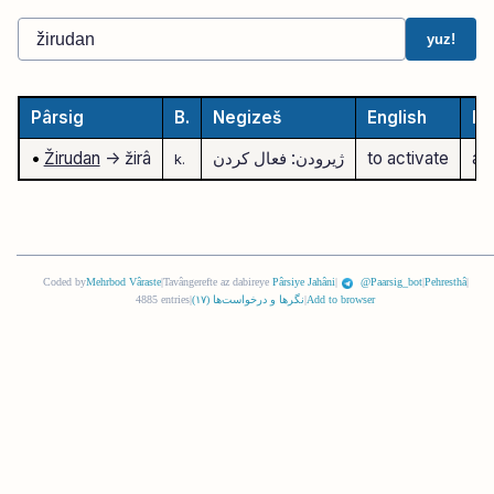
yuz!
Pârsig
B.
Negizeš
English
De
akt
to activate
ژیرودن: فعال کردن
-> žirâ
Žirudan
•
k.
Coded by
Mehrbod Vâraste
|
Tavângerefte az dabireye
Pârsiye Jahâni
|
@Paarsig_bot
|
Pehresthâ
|
Add to browser
|
نگرها و درخواست‌ها (
١٧
)
|
4885 entries