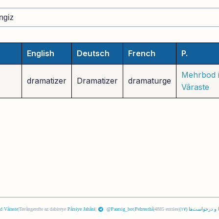
English
Deutsch
French
P.
Mehrbod 
dramatizer
Dramatizer
dramaturge
Vâraste
 و درخواست‌ها (
١٧
)
|
4885 entries
|
Pehresthâ
|
@Paarsig_bot
|
Pârsiye Jahâni
Tavângerefte az dabireye
|
d Vâraste