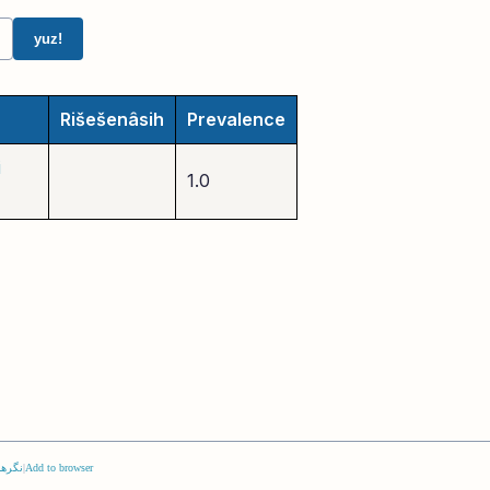
yuz!
Rišešenâsih
Prevalence
i
1.0
Add to browser
|
نگرها