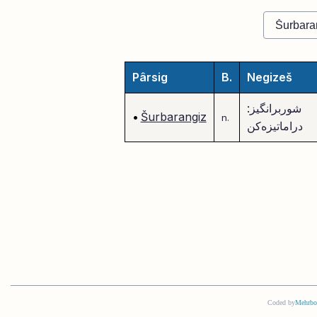
Pârsig
B.
Negizeš
شوربرانگیز:
•
Šurbarangiz
n.
دراماتیزه‌کن
Coded by
Mehrbo