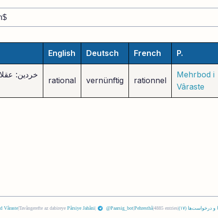
English
Deutsch
French
P.
Mehrbod i
خردین: عقلا
rational
vernünftig
rationnel
Vâraste
 و درخواست‌ها (
١٧
)
|
4885 entries
|
Pehresthâ
|
@Paarsig_bot
|
Pârsiye Jahâni
Tavângerefte az dabireye
|
d Vâraste