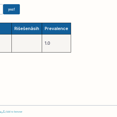
yuz!
Rišešenâsih
Prevalence
1.0
Add to browser
|
نگرها