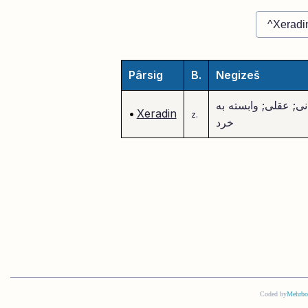
Pârsig
B.
Negizeš
نی; عقلی; وابسته به
•
Xeradin
z.
خرد
Coded by
Mehrbo