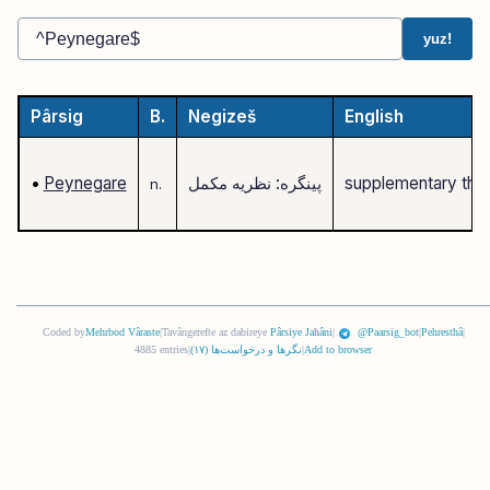
yuz!
Pârsig
B.
Negizeš
English
supplementary the
پینگره: نظریه مکمل
Peynegare
•
n.
Coded by
Mehrbod Vâraste
|
Tavângerefte az dabireye
Pârsiye Jahâni
|
@Paarsig_bot
|
Pehresthâ
|
Add to browser
|
نگرها و درخواست‌ها (
١٧
)
|
4885 entries