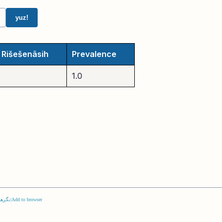
yuz!
Rišešenâsih
Prevalence
1.0
Add to browser
|
نگرها