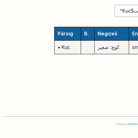
Pârsig
B.
Negizeš
En
sm
کوچ: صغیر
Kuc
•
Coded by
Mehrbo