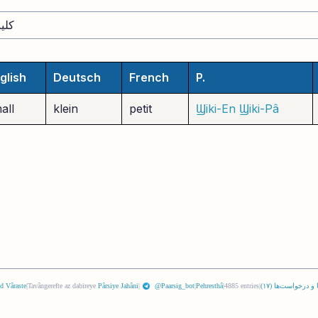
glish
Deutsch
French
P.
all
klein
petit
Ϣiki-En
Ϣiki-Pâ
 و درخواست‌ها (
١٧
)
|
4885 entries
|
Pehresthâ
|
@Paarsig_bot
|
Pârsiye Jahâni
Tavângerefte az dabireye
|
d Vâraste