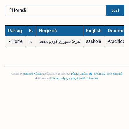
yuz!
Pârsig
B.
Negizeš
English
Deutsch
Arschloch
asshole
هره: سوراخ کون; مقعد
Horre
•
n.
Coded by
Mehrbod Vâraste
|
Tavângerefte az dabireye
Pârsiye Jahâni
|
@Paarsig_bot
|
Pehresthâ
|
Add to browser
|
نگرها و درخواست‌ها (
١٧
)
|
4885 entries