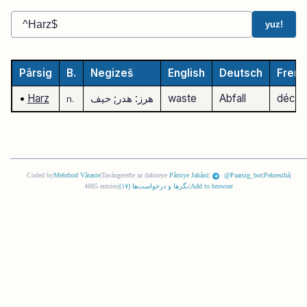
yuz!
Pârsig
B.
Negizeš
English
Deutsch
Frenc
déche
Abfall
waste
هرز: هدر; حیف
Harz
•
n.
Coded by
Mehrbod Vâraste
|
Tavângerefte az dabireye
Pârsiye Jahâni
|
@Paarsig_bot
|
Pehresthâ
|
Add to browser
|
نگرها و درخواست‌ها (
١٧
)
|
4885 entries