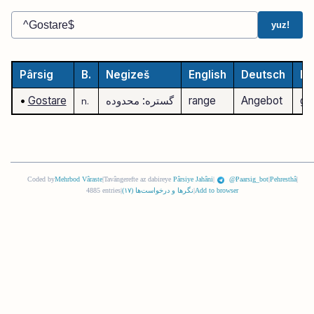
yuz!
Pârsig
B.
Negizeš
English
Deutsch
Fr
g
Angebot
range
گستره: محدوده
Gostare
•
n.
Coded by
Mehrbod Vâraste
|
Tavângerefte az dabireye
Pârsiye Jahâni
|
@Paarsig_bot
|
Pehresthâ
|
Add to browser
|
نگرها و درخواست‌ها (
١٧
)
|
4885 entries