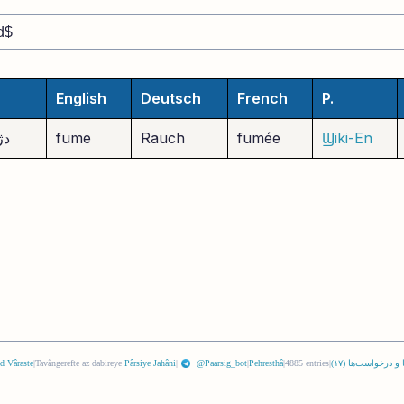
English
Deutsch
French
P.
Ϣiki-En
fumée
Rauch
fume
دژ
 و درخواست‌ها (
١٧
)
|
4885 entries
|
Pehresthâ
|
@Paarsig_bot
|
Pârsiye Jahâni
Tavângerefte az dabireye
|
d Vâraste