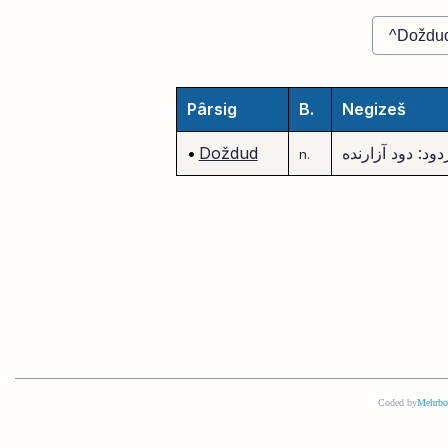
Pârsig
B.
Negizeš
دود: دود آزارنده
Doždud
•
n.
Coded by
Mehrbo