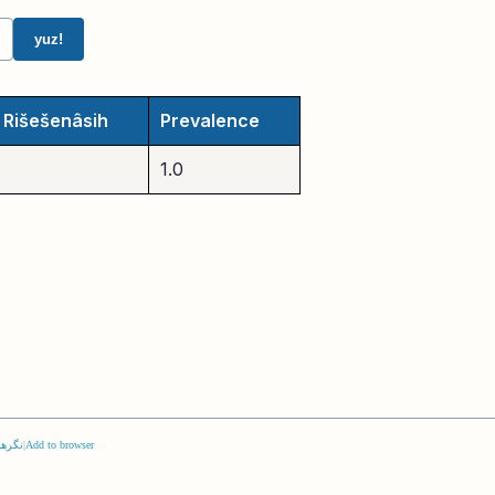
yuz!
Rišešenâsih
Prevalence
1.0
Add to browser
|
نگرها