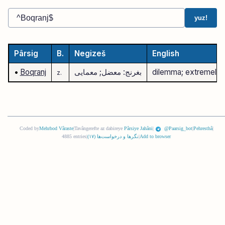
yuz!
Pârsig
B.
Negizeš
English
dilemma; extremely di
بغرنج: معضل; معمایی
Boqranj
•
z.
Coded by
Mehrbod Vâraste
|
Tavângerefte az dabireye
Pârsiye Jahâni
|
@Paarsig_bot
|
Pehresthâ
|
Add to browser
|
نگرها و درخواست‌ها (
١٧
)
|
4885 entries