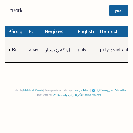
yuz!
Pârsig
B.
Negizeš
English
Deutsch
poly-; vielfach
poly
بل: کثیر; بسیار
Bol
•
v.
piv.
Coded by
Mehrbod Vâraste
|
Tavângerefte az dabireye
Pârsiye Jahâni
|
@Paarsig_bot
|
Pehresthâ
|
Add to browser
|
نگرها و درخواست‌ها (
١٧
)
|
4885 entries