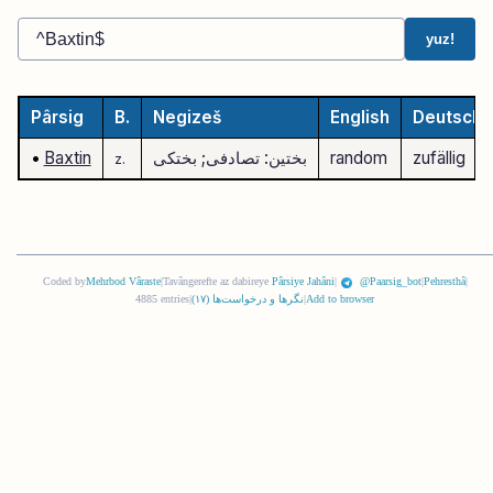
yuz!
Pârsig
B.
Negizeš
English
Deutsch
zufällig
random
بختین: تصادفی; بختکی
Baxtin
•
z.
Coded by
Mehrbod Vâraste
|
Tavângerefte az dabireye
Pârsiye Jahâni
|
@Paarsig_bot
|
Pehresthâ
|
Add to browser
|
نگرها و درخواست‌ها (
١٧
)
|
4885 entries