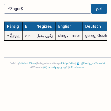
yuz!
Pârsig
B.
Negizeš
English
Deutsch
geizig; Geizhal
stingy; miser
ژگور: بخیل
Žagur
•
z.
n.
Coded by
Mehrbod Vâraste
|
Tavângerefte az dabireye
Pârsiye Jahâni
|
@Paarsig_bot
|
Pehresthâ
|
Add to browser
|
نگرها و درخواست‌ها (
١٧
)
|
4885 entries