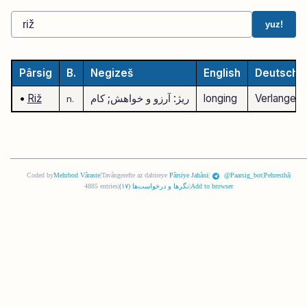
yuz!
Pârsig
B.
Negizeš
English
Deutsch
Verlangen
longing
ریژ: آرزو و خواهش; کام
Riž
•
n.
Coded by
Mehrbod Vâraste
|
Tavângerefte az dabireye
Pârsiye Jahâni
|
@Paarsig_bot
|
Pehresthâ
|
Add to browser
|
نگرها و درخواست‌ها (
١٧
)
|
4885 entries