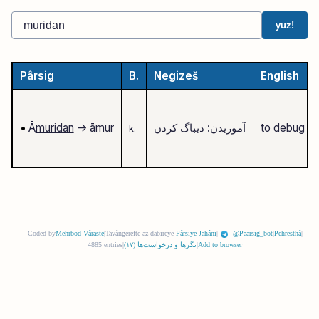
yuz!
Pârsig
B.
Negizeš
English
to debug
آموریدن: دیباگ کردن
-> āmur
muridan
Ā
•
k.
Coded by
Mehrbod Vâraste
|
Tavângerefte az dabireye
Pârsiye Jahâni
|
@Paarsig_bot
|
Pehresthâ
|
Add to browser
|
نگرها و درخواست‌ها (
١٧
)
|
4885 entries