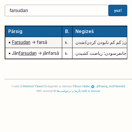
yuz!
Pârsig
B.
Negizeš
ودن; کم کم نابودن کردن/شدن
-> farsâ
Farsudan
•
k.
جانفرسودن: ریاضت کشیدن
-> jānfarsâ
farsudan
Jān
•
k.
Coded by
Mehrbod Vâraste
|
Tavângerefte az dabireye
Pârsiye Jahâni
|
@Paarsig_bot
|
Pehresthâ
|
Add to browser
|
نگرها و درخواست‌ها (
١٧
)
|
4885 entries