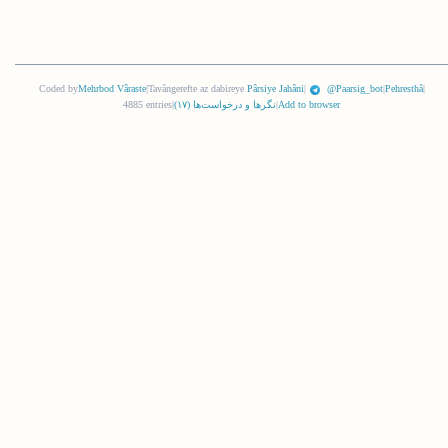
Coded by
Mehrbod Vâraste
|
Tavângerefte az dabireye
Pârsiye Jahâni
|
@Paarsig_bot
|
Pehresthâ
|
Add to browser
|
نگرها و درخواست‌ها (
١٧
)
|
4885 entries