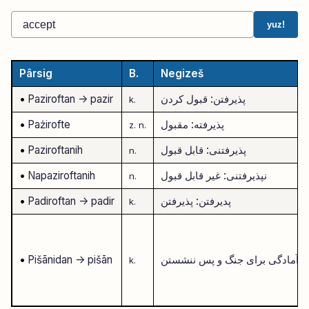
yuz!
Pârsig
B.
Negizeš
پذیرفتن: قبول کردن
-> pazir
Paziroftan
•
k.
پذیرفته: مقبول
Pażirofte
•
z.
n.
پذیرفتنی: قابل قبول
Paziroftanih
•
n.
نپذیرفتنی: غیر قابل قبول
Napaziroftanih
•
n.
پدیرفتن: پذیرفتن
-> padir
Padiroftan
•
k.
ن; آمادگی برای جنگ و پس ننشستن
-> pišān
Pišānidan
•
k.