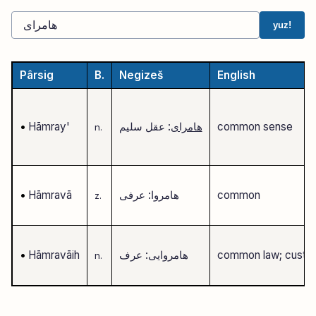
yuz!
Pârsig
B.
Negizeš
English
common sense
هامرای
: عقل سلیم
Hāmray'
•
n.
common
هامروا: عرفی
Hāmravā
•
z.
common law; custom
هامروایی: عرف
Hāmravāih
•
n.