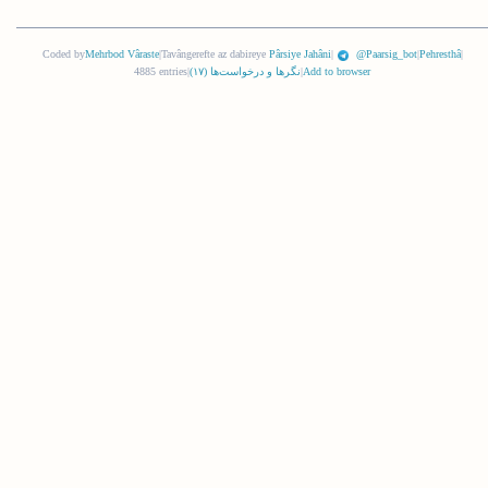
Coded by
Mehrbod Vâraste
|
Tavângerefte az dabireye
Pârsiye Jahâni
|
@Paarsig_bot
|
Pehresthâ
|
Add to browser
|
نگرها و درخواست‌ها (
١٧
)
|
4885 entries