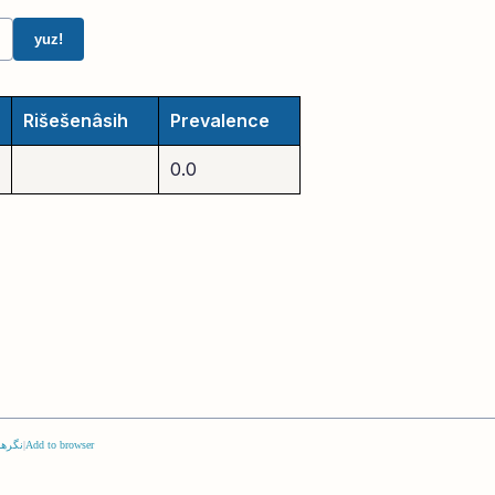
yuz!
Rišešenâsih
Prevalence
0.0
Add to browser
|
نگرها