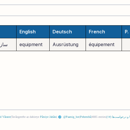
English
Deutsch
French
P.
équipement
Ausrüstung
equipment
سازو
 و درخواست‌ها (
١٧
)
|
4885 entries
|
Pehresthâ
|
@Paarsig_bot
|
Pârsiye Jahâni
Tavângerefte az dabireye
|
d Vâraste