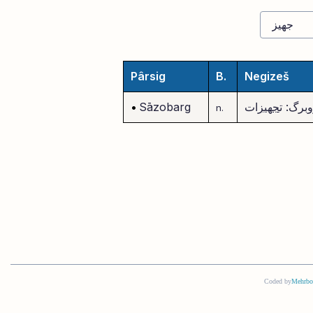
Pârsig
B.
Negizeš
برگ: ت
جهیز
ات
Sāzobarg
•
n.
Coded by
Mehrbo