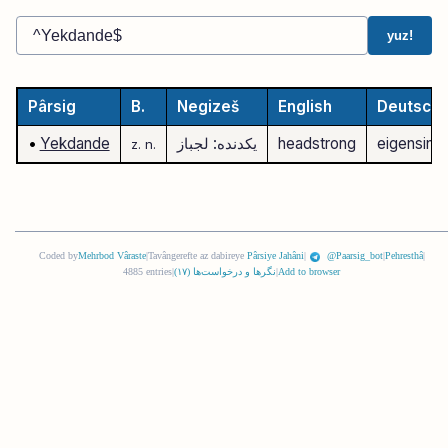
yuz!
Pârsig
B.
Negizeš
English
Deutsch
eigensinni
headstrong
یکدنده: لجباز
Yekdande
•
z.
n.
Coded by
Mehrbod Vâraste
|
Tavângerefte az dabireye
Pârsiye Jahâni
|
@Paarsig_bot
|
Pehresthâ
|
Add to browser
|
نگرها و درخواست‌ها (
١٧
)
|
4885 entries