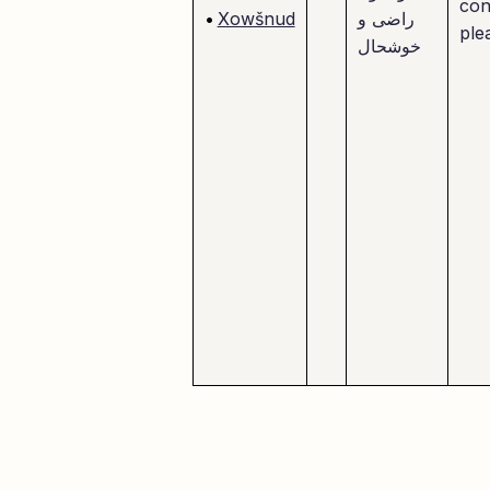
con
راضی و
Xowšnud
•
ple
خوشحال