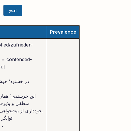
yuz!
Prevalence
خ
eut
در خش
منطقی و پذیرفتن 
خودداری از بیشخواهی و پذیرفتن آنچه داریم است.
توانگر
از او آز و تیمار در بند گشت .