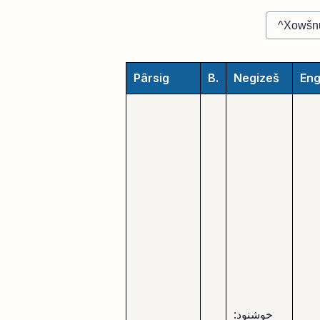
Pârsig
B.
Negizeš
Eng
خوشنود: