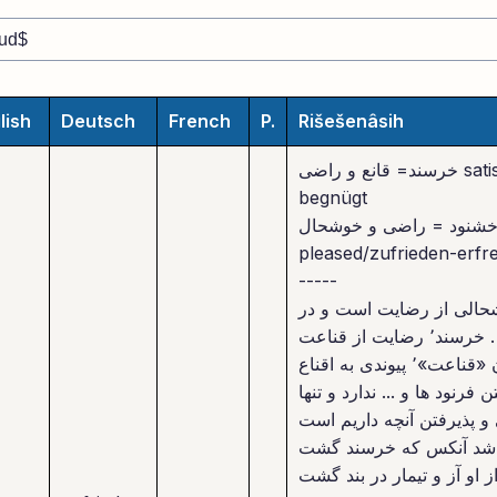
lish
Deutsch
French
P.
Rišešenâsih
خرسند= قانع و راضی satisfied/zufrieden-
begnügt
شنود = راضی و خوشحال = contended-
pleased/zufrieden-erfr
-----
نود٬ خوشحالی از رضایت است و در
خرسند٬ رضایت از قناعت .
این خرسندی٬ همان «قناعت»٬ پیوندی به اقناع
فرنود ها و ... ندارد و تنها
 شد آنکس که خرسند گشت