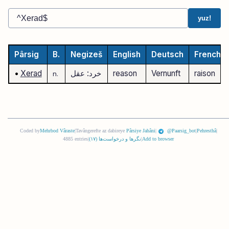
yuz!
Pârsig
B.
Negizeš
English
Deutsch
French
raison
Vernunft
reason
خرد: عقل
Xerad
•
n.
Coded by
Mehrbod Vâraste
|
Tavângerefte az dabireye
Pârsiye Jahâni
|
@Paarsig_bot
|
Pehresthâ
|
Add to browser
|
نگرها و درخواست‌ها (
١٧
)
|
4885 entries