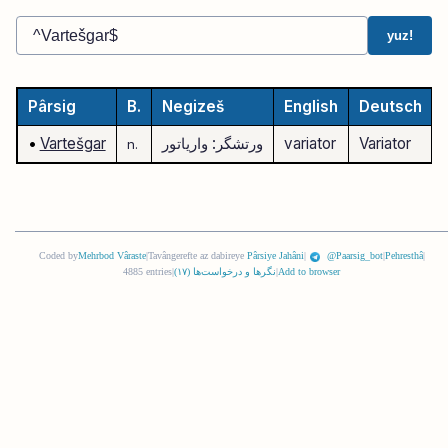
yuz!
Pârsig
B.
Negizeš
English
Deutsch
Variator
variator
ورتشگر: واریاتور
Vartešgar
•
n.
Coded by
Mehrbod Vâraste
|
Tavângerefte az dabireye
Pârsiye Jahâni
|
@Paarsig_bot
|
Pehresthâ
|
Add to browser
|
نگرها و درخواست‌ها (
١٧
)
|
4885 entries