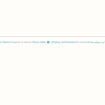
 و درخواست‌ها (
١٧
)
|
4885 entries
|
Pehresthâ
|
@Paarsig_bot
|
Pârsiye Jahâni
Tavângerefte az dabireye
|
d Vâraste