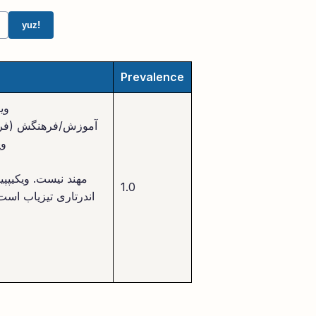
yuz!
Prevalence
وی
Pedia= آموزش/فرهنگش (ف
وی
مهند نیست. ویکیپپی
1.0
اندرتاری تیزیاب است