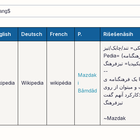
glish
Deutsch
French
P.
Rišešenâsih
کی= تند/چابک/تیز
رهنگنامه)
کیپدیا= تیزفرهنگ
--
Mazdak
ا یک فرهنگنامه ی
kipedia
Wikipedia
wikipédia
i
 و میتوان از روی
Bâmdâd
کارکرد آنهم گفت:
تیزفرهنگ
~Mazdak