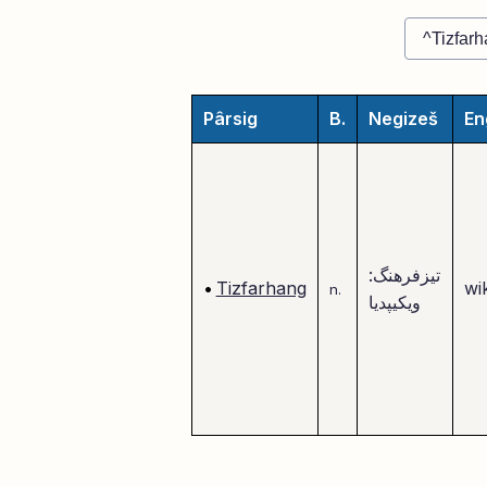
Pârsig
B.
Negizeš
En
تیزفرهنگ:
•
Tizfarhang
wi
n.
ویکیپدیا