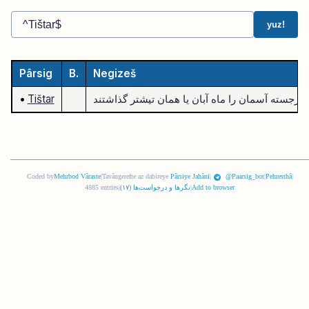
yuz!
Pârsig
B.
Negizeš
•
Tištar
Coded by
Mehrbod Vâraste
|
Tavângerefte az dabireye
Pârsiye Jahâni
|
@Paarsig_bot
|
Pehresthâ
|
Add to browser
|
نگرها و درخواست‌ها (
١٧
)
|
4885 entries