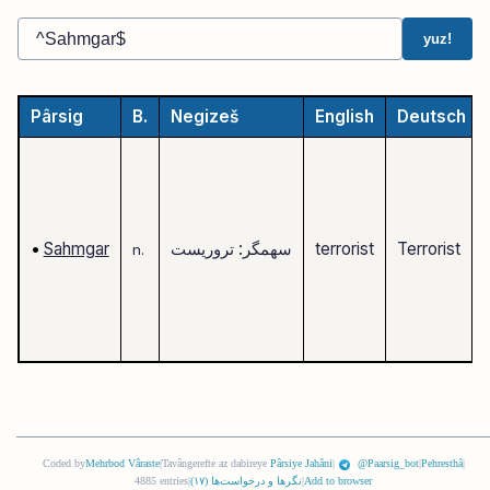
yuz!
Pârsig
B.
Negizeš
English
Deutsch
Terrorist
terrorist
سهمگر: تروریست
Sahmgar
•
n.
Coded by
Mehrbod Vâraste
|
Tavângerefte az dabireye
Pârsiye Jahâni
|
@Paarsig_bot
|
Pehresthâ
|
Add to browser
|
نگرها و درخواست‌ها (
١٧
)
|
4885 entries