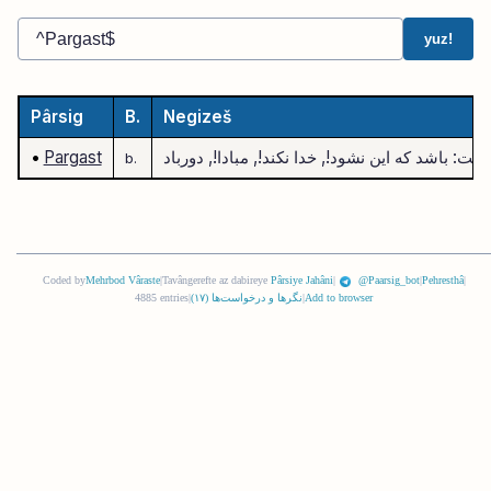
yuz!
Pârsig
B.
Negizeš
•
Pargast
b.
Coded by
Mehrbod Vâraste
|
Tavângerefte az dabireye
Pârsiye Jahâni
|
@Paarsig_bot
|
Pehresthâ
|
Add to browser
|
نگرها و درخواست‌ها (
١٧
)
|
4885 entries