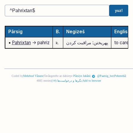
yuz!
Pârsig
B.
Negizeš
English
to care f
پهریختن: مراقبت کردن
-> pahriz
Pahrixtan
•
k.
Coded by
Mehrbod Vâraste
|
Tavângerefte az dabireye
Pârsiye Jahâni
|
@Paarsig_bot
|
Pehresthâ
|
Add to browser
|
نگرها و درخواست‌ها (
١٧
)
|
4885 entries