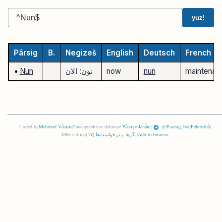
yuz!
Pârsig
B.
Negizeš
English
Deutsch
French
maintenan
nun
now
نون: الان
Nun
•
Coded by
Mehrbod Vâraste
|
Tavângerefte az dabireye
Pârsiye Jahâni
|
@Paarsig_bot
|
Pehresthâ
|
Add to browser
|
نگرها و درخواست‌ها (
١٧
)
|
4885 entries