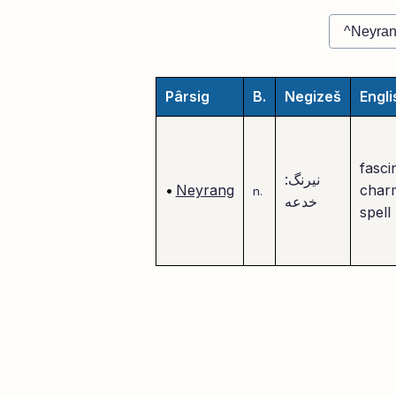
Pârsig
B.
Negizeš
Engli
fasci
نیرنگ:
•
Neyrang
char
n.
خدعه
spell