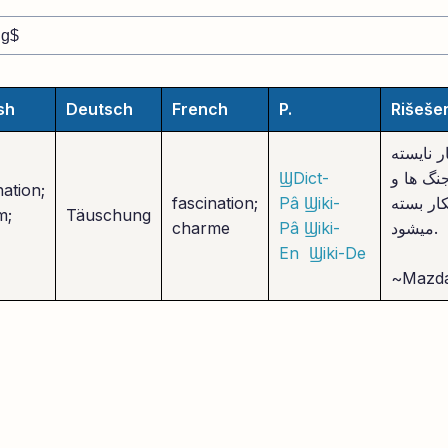
sh
Deutsch
French
P.
Rišeše
ر نایسته
نگ ها و
ϢDict-
nation;
کار بسته
Ϣiki-
Pâ
fascination;
m;
Täuschung
میشود.
Ϣiki-
Pâ
charme
En
Ϣiki-De
~Mazd