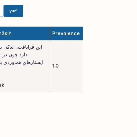
yuz!
nâsih
Prevalence
این فرایافت، اندکی با
دارد چون در ج
ایستارهایِ هماوردی ب
1.0
ak