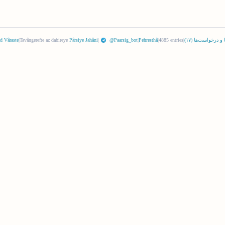
 و درخواست‌ها (
١٧
)
|
4885 entries
|
Pehresthâ
|
@Paarsig_bot
|
Pârsiye Jahâni
Tavângerefte az dabireye
|
d Vâraste