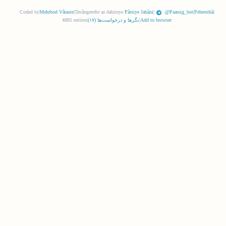
Coded by
Mehrbod Vâraste
|
Tavângerefte az dabireye
Pârsiye Jahâni
|
@Paarsig_bot
|
Pehresthâ
|
Add to browser
|
نگرها و درخواست‌ها (
١٧
)
|
4885 entries