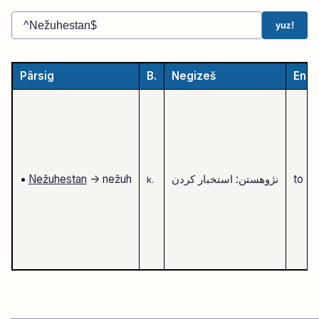
yuz!
Pârsig
B.
Negizeš
Engl
to ga
نژوهستن: استخبار کردن
-> nežuh
Nežuhestan
•
k.