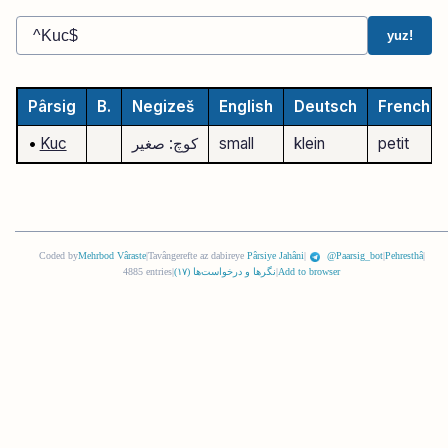
yuz!
Pârsig
B.
Negizeš
English
Deutsch
French
petit
klein
small
کوچ: صغیر
Kuc
•
Coded by
Mehrbod Vâraste
|
Tavângerefte az dabireye
Pârsiye Jahâni
|
@Paarsig_bot
|
Pehresthâ
|
Add to browser
|
نگرها و درخواست‌ها (
١٧
)
|
4885 entries