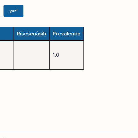
yuz!
Rišešenâsih
Prevalence
1.0