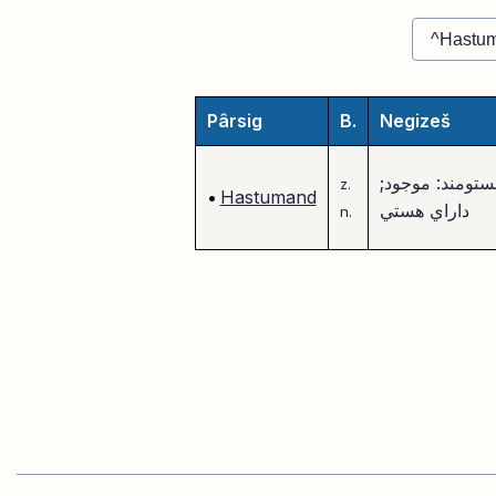
Pârsig
B.
Negizeš
ستومند: موجود;
z.
•
Hastumand
داراي هستي
n.