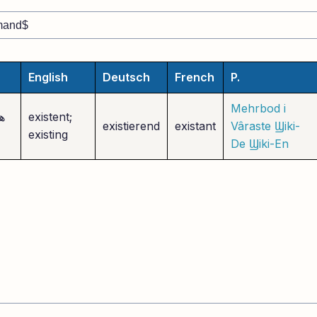
English
Deutsch
French
P.
Mehrbod i
existent;
ه
existierend
existant
Vâraste
Ϣiki-
existing
De
Ϣiki-En