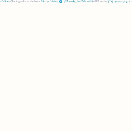
 و درخواست‌ها (
١٧
)
|
4885 entries
|
Pehresthâ
|
@Paarsig_bot
|
Pârsiye Jahâni
Tavângerefte az dabireye
|
d Vâraste