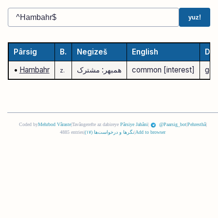
yuz!
Pârsig
B.
Negizeš
English
Deu
gem
common [interest]
همبهر: مشترک
Hambahr
•
z.
Coded by
Mehrbod Vâraste
|
Tavângerefte az dabireye
Pârsiye Jahâni
|
@Paarsig_bot
|
Pehresthâ
|
Add to browser
|
نگرها و درخواست‌ها (
١٧
)
|
4885 entries