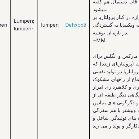
 قاب دستمال هم گفته
میشود.
ه در کنار پرولتاریا بر
Lumpen;
که ویکیپدیا به گستردگی
Dehxodâ
lumpen
pen
lumpen-
در باره آن نوشته.
~MM
نزد مارکس و انگلس برای
(پرولتاریای ژنده) که
ولتاریا در تولید نقشی
تماع از راههای مشکوک
ی و کلاهبرداری امرار
گاهی دیگر طبقه ای از
 دگرگونی های بنیادین
د وبیشتر با هم سفرگی
 های تولیدگر، شاغل و
کارگر و پولدار می زید.