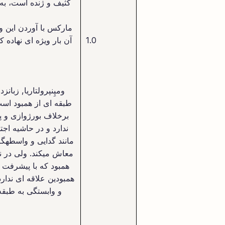
کثیف و ژنده است، به
مارکس با آوردن این واژ
1.0
آن بار ویژه ای نهاده 
ومپِنپرولتاریا, زبا
طبقه ای از همبود است 
برخلاف بورژوازی و پر
ندارد و در حاشیه اج
مانند گدایی و واسطهگر
معاش میکند. ولی در ن
همبود که با پیشرفت و
همبودین علاقه ای ندار
و وابستگی به طبقه