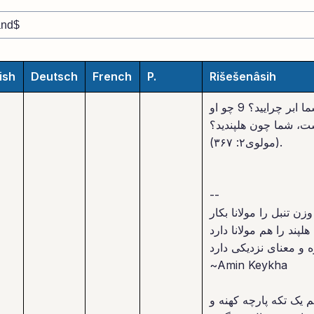
ish
Deutsch
French
P.
Rišešenâsih
چو او ماه شکافید، شما ابر چرایید؟ 9 چو او
، شما چون هلپندید؟
(مولوی۲: ۳۶۷).
--
زن تنبل را مولانا بکار
پند را هم مولانا دارد
~Amin Keykha
چم یک تکه پارچه کهنه و