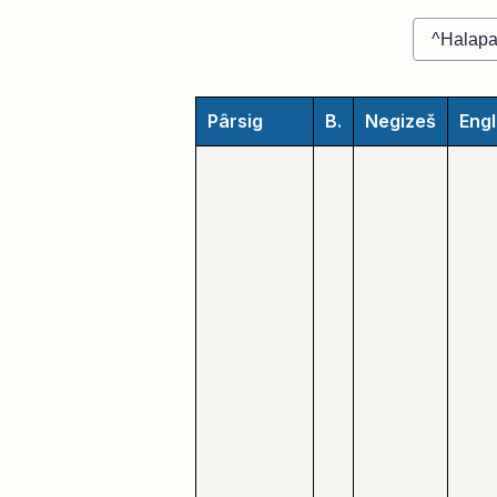
Pârsig
B.
Negizeš
Engl