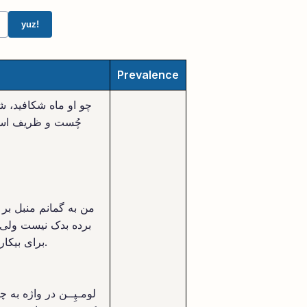
yuz!
Prevalence
چُست و ظریف است
من به گمانم منبل بر و
برده بدک نیست ولی هل
برای بیکاره و معنای نزدیکی دارد.
لومـپِــن در واژه به 