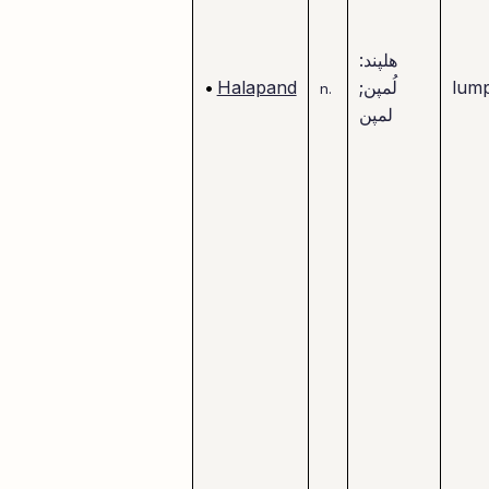
هلپند:
lum
لُمپن;
Halapand
•
n.
لمپن